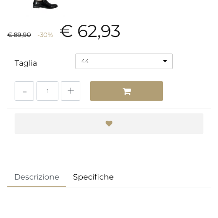
€ 62,93
€ 89,90
-30%
44
Taglia
Quantità
Descrizione
Specifiche