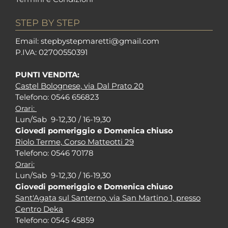
STEP BY STEP
Em
ail: stepbystepm
aretti@gmail.com
P.I
VA: 02700550391
PUNTI VENDITA:
Castel Bolognese, via Dal Prato 20
Tel
efono: 0546 656823
Orari:
Lun/Sab 9-12,30 / 16-19,30
Giovedi pomeriggio e Domenica chiuso
Riolo Terme, Corso Matteotti 29
Tel
efono: 0546 70178
Orari:
Lun/Sab 9-12,30 / 16-19,30
Giovedi pomeriggio e Domenica chiuso
Sant'Agata sul Santerno, via San Martino 1, presso
Centro Deka
Tel
efono: 0545 45859