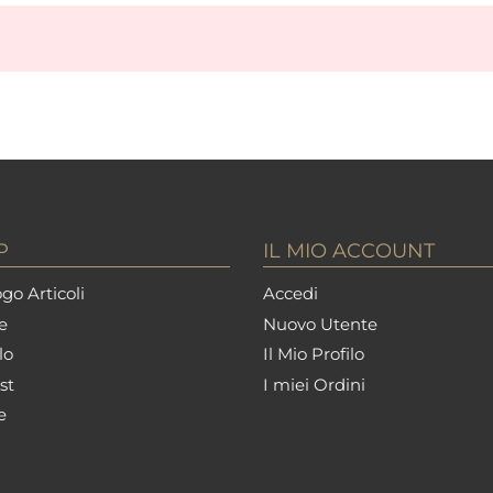
P
IL MIO ACCOUNT
go Articoli
Accedi
e
Nuovo Utente
lo
Il Mio Profilo
st
I miei Ordini
e