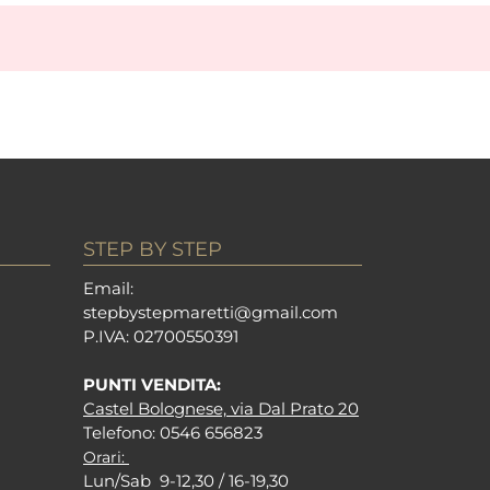
STEP BY STEP
Em
ail:
stepbystepm
aretti@gmail.com
P.I
VA: 02700550391
PUNTI VENDITA:
Castel Bolognese, via Dal Prato 20
Tel
efono: 0546 656823
Orari:
Lun/Sab 9-12,30 / 16-19,30