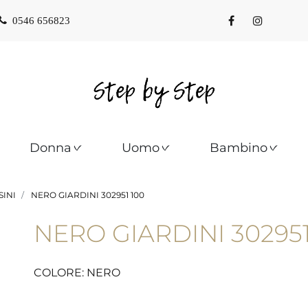
0546 656823
Donna
Uomo
Bambino
INI
NERO GIARDINI 302951 100
NERO GIARDINI 302951
COLORE: NERO