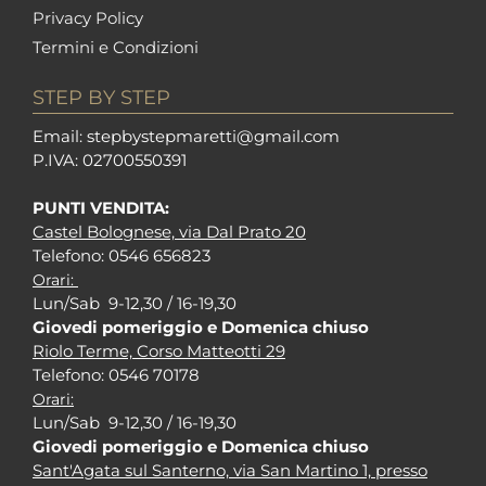
Privacy Policy
Termini e Condizioni
STEP BY STEP
Em
ail: stepbystepm
aretti@gmail.com
P.I
VA: 02700550391
PUNTI VENDITA:
Castel Bolognese, via Dal Prato 20
Tel
efono: 0546 656823
Orari:
Lun/Sab 9-12,30 / 16-19,30
Giovedi pomeriggio e Domenica chiuso
Riolo Terme, Corso Matteotti 29
Tel
efono: 0546 70178
Orari:
Lun/Sab 9-12,30 / 16-19,30
Giovedi pomeriggio e Domenica chiuso
Sant'Agata sul Santerno, via San Martino 1, presso