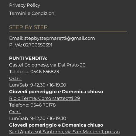
Privacy Policy
Termini e Condizioni
STEP BY STEP
Em
ail: stepbystepm
aretti@gmail.com
P.I
VA: 02700550391
PUNTI VENDITA:
Castel Bolognese, via Dal Prato 20
Tel
efono: 0546 656823
Orari:
Lun/Sab 9-12,30 / 16-19,30
Giovedi pomeriggio e Domenica chiuso
Riolo Terme, Corso Matteotti 29
Tel
efono: 0546 70178
Orari:
Lun/Sab 9-12,30 / 16-19,30
Giovedi pomeriggio e Domenica chiuso
Sant'Agata sul Santerno, via San Martino 1, presso