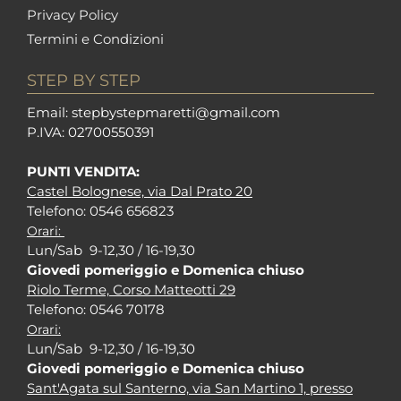
Privacy Policy
Termini e Condizioni
STEP BY STEP
Em
ail: stepbystepm
aretti@gmail.com
P.I
VA: 02700550391
PUNTI VENDITA:
Castel Bolognese, via Dal Prato 20
Tel
efono: 0546 656823
Orari:
Lun/Sab 9-12,30 / 16-19,30
Giovedi pomeriggio e Domenica chiuso
Riolo Terme, Corso Matteotti 29
Tel
efono: 0546 70178
Orari:
Lun/Sab 9-12,30 / 16-19,30
Giovedi pomeriggio e Domenica chiuso
Sant'Agata sul Santerno, via San Martino 1, presso