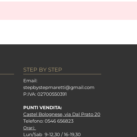
STEP BY STEP
Em
ail:
stepbystepm
aretti@gmail.com
P.I
VA: 02700550391
PUNTI VENDITA:
Castel Bolognese, via Dal Prato 20
Tel
efono: 0546 656823
Orari:
Lun/Sab 9-12,30 / 16-19,30