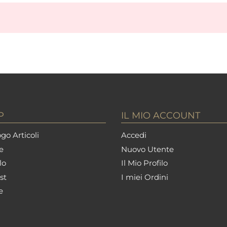
P
IL MIO ACCOUNT
go Articoli
Accedi
e
Nuovo Utente
lo
Il Mio Profilo
st
I miei Ordini
e