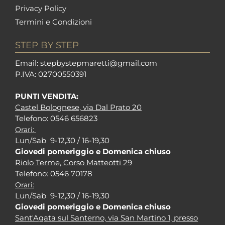
Privacy Policy
Termini e Condizioni
STEP BY STEP
Em
ail: stepbystepm
aretti@gmail.com
P.I
VA: 02700550391
PUNTI VENDITA:
Castel Bolognese, via Dal Prato 20
Tel
efono: 0546 656823
Orari:
Lun/Sab 9-12,30 / 16-19,30
Giovedi pomeriggio e Domenica chiuso
Riolo Terme, Corso Matteotti 29
Tel
efono: 0546 70178
Orari:
Lun/Sab 9-12,30 / 16-19,30
Giovedi pomeriggio e Domenica chiuso
Sant'Agata sul Santerno, via San Martino 1, presso