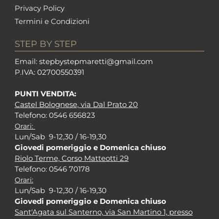
Privacy Policy
Termini e Condizioni
STEP BY STEP
Em
ail: stepbystepm
aretti@gmail.com
P.I
VA: 02700550391
PUNTI VENDITA:
Castel Bolognese, via Dal Prato 20
Tel
efono: 0546 656823
Orari:
Lun/Sab 9-12,30 / 16-19,30
Giovedi pomeriggio e Domenica chiuso
Riolo Terme, Corso Matteotti 29
Tel
efono: 0546 70178
Orari:
Lun/Sab 9-12,30 / 16-19,30
Giovedi pomeriggio e Domenica chiuso
Sant'Agata sul Santerno, via San Martino 1, presso