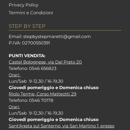
Privacy Policy
Termini e Condizioni
STEP BY STEP
Em
ail: stepbystepm
aretti@gmail.com
P.I
VA: 02700550391
PUNTI VENDITA:
Castel Bolognese, via Dal Prato 20
Tel
efono: 0546 656823
Orari:
Lun/Sab 9-12,30 / 16-19,30
Giovedi pomeriggio e Domenica chiuso
Riolo Terme, Corso Matteotti 29
Tel
efono: 0546 70178
Orari:
Lun/Sab 9-12,30 / 16-19,30
Giovedi pomeriggio e Domenica chiuso
Sant'Agata sul Santerno, via San Martino 1, presso