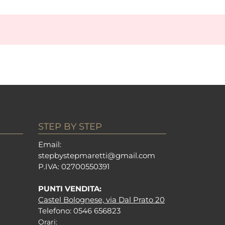
STEP BY STEP
Em
ail:
stepbystepm
aretti@gmail.com
P.I
VA: 02700550391
PUNTI VENDITA:
Castel Bolognese, via Dal Prato 20
Tel
efono: 0546 656823
Orari: