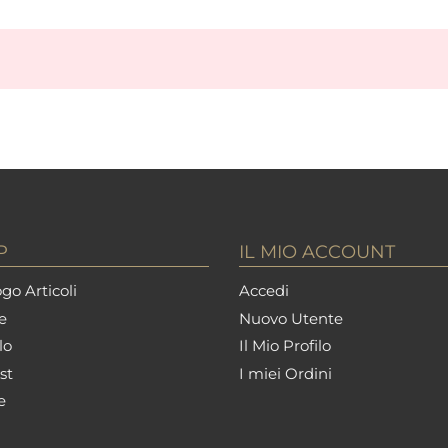
P
IL MIO ACCOUNT
go Articoli
Accedi
e
Nuovo Utente
lo
Il Mio Profilo
st
I miei Ordini
e