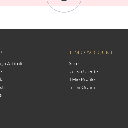
P
IL MIO ACCOUNT
go Articoli
Accedi
e
Nuovo Utente
lo
Il Mio Profilo
st
I miei Ordini
e