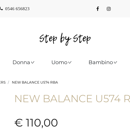
0546 656823
Donna
Uomo
Bambino
ERS
NEW BALANCE U574 RBA
NEW BALANCE U574 R
€ 110,00