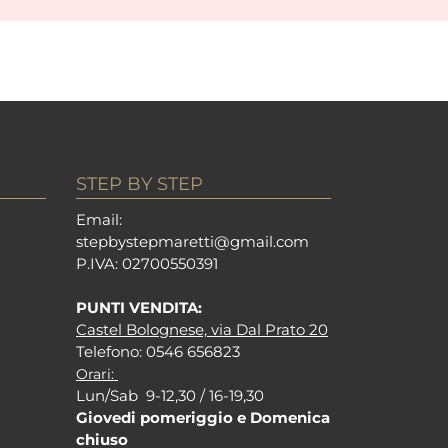
STEP BY STEP
Em
ail:
stepbystepm
aretti@gmail.com
P.I
VA: 02700550391
PUNTI VENDITA:
Castel Bolognese, via Dal Prato 20
Tel
efono: 0546 656823
Orari:
Lun/Sab 9-12,30 / 16-19,30
Giovedi pomeriggio e Domenica
chiuso