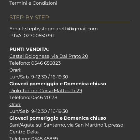
Termini e Condizioni
STEP BY STEP
Em
ail: stepbystepm
aretti@gmail.com
P.I
VA: 02700550391
PUNTI VENDITA:
Castel Bolognese, via Dal Prato 20
Tel
efono: 0546 656823
Orari:
Lun/Sab 9-12,30 / 16-19,30
Giovedi pomeriggio e Domenica chiuso
Riolo Terme, Corso Matteotti 29
Tel
efono: 0546 70178
Orari:
Lun/Sab 9-12,30 / 16-19,30
Giovedi pomeriggio e Domenica chiuso
Sant'Agata sul Santerno, via San Martino 1, presso
Centro Deka
Tel
efono: 0545 45859