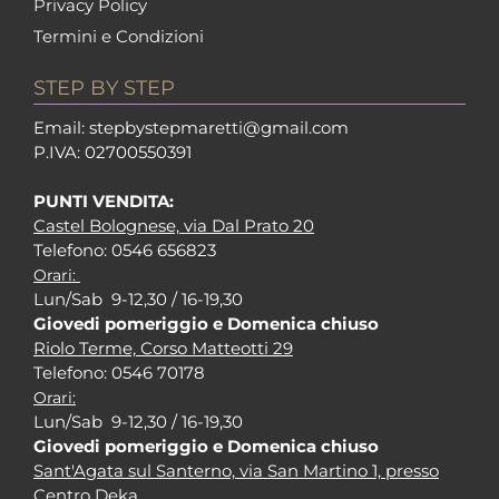
Privacy Policy
Termini e Condizioni
STEP BY STEP
Em
ail: stepbystepm
aretti@gmail.com
P.I
VA: 02700550391
PUNTI VENDITA:
Castel Bolognese, via Dal Prato 20
Tel
efono: 0546 656823
Orari:
Lun/Sab 9-12,30 / 16-19,30
Giovedi pomeriggio e Domenica chiuso
Riolo Terme, Corso Matteotti 29
Tel
efono: 0546 70178
Orari:
Lun/Sab 9-12,30 / 16-19,30
Giovedi pomeriggio e Domenica chiuso
Sant'Agata sul Santerno, via San Martino 1, presso
Centro Deka