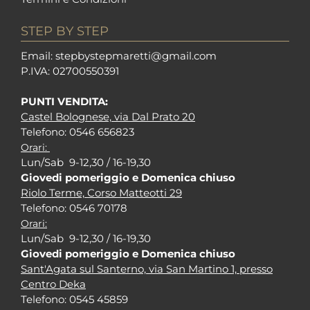
STEP BY STEP
Em
ail: stepbystepm
aretti@gmail.com
P.I
VA: 02700550391
PUNTI VENDITA:
Castel Bolognese, via Dal Prato 20
Tel
efono: 0546 656823
Orari:
Lun/Sab 9-12,30 / 16-19,30
Giovedi pomeriggio e Domenica chiuso
Riolo Terme, Corso Matteotti 29
Tel
efono: 0546 70178
Orari:
Lun/Sab 9-12,30 / 16-19,30
Giovedi pomeriggio e Domenica chiuso
Sant'Agata sul Santerno, via San Martino 1, presso
Centro Deka
Tel
efono: 0545 45859