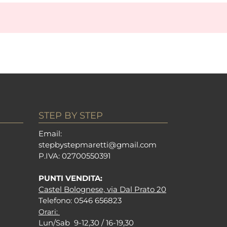
STEP BY STEP
Em
ail:
stepbystepm
aretti@gmail.com
P.I
VA: 02700550391
PUNTI VENDITA:
Castel Bolognese, via Dal Prato 20
Tel
efono: 0546 656823
Orari:
Lun/Sab 9-12,30 / 16-19,30