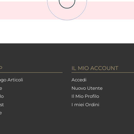
P
IL MIO ACCOUNT
go Articoli
Accedi
e
Nuovo Utente
lo
Il Mio Profilo
st
I miei Ordini
e