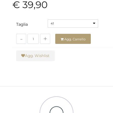
€ 39,90
41
Taglia
Quantità
Agg. Carrello
Agg. Wishlist