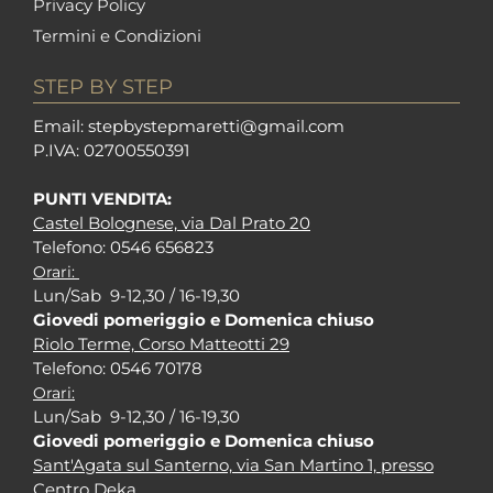
Privacy Policy
Termini e Condizioni
STEP BY STEP
Em
ail: stepbystepm
aretti@gmail.com
P.I
VA: 02700550391
PUNTI VENDITA:
Castel Bolognese, via Dal Prato 20
Tel
efono: 0546 656823
Orari:
Lun/Sab 9-12,30 / 16-19,30
Giovedi pomeriggio e Domenica chiuso
Riolo Terme, Corso Matteotti 29
Tel
efono: 0546 70178
Orari:
Lun/Sab 9-12,30 / 16-19,30
Giovedi pomeriggio e Domenica chiuso
Sant'Agata sul Santerno, via San Martino 1, presso
Centro Deka