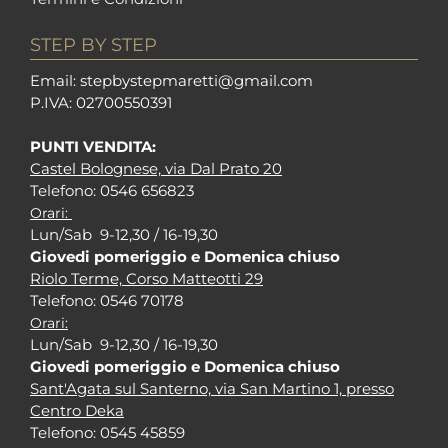
STEP BY STEP
Em
ail: stepbystepm
aretti@gmail.com
P.I
VA: 02700550391
PUNTI VENDITA:
Castel Bolognese, via Dal Prato 20
Tel
efono: 0546 656823
Orari:
Lun/Sab 9-12,30 / 16-19,30
Giovedi pomeriggio e Domenica chiuso
Riolo Terme, Corso Matteotti 29
Tel
efono: 0546 70178
Orari:
Lun/Sab 9-12,30 / 16-19,30
Giovedi pomeriggio e Domenica chiuso
Sant'Agata sul Santerno, via San Martino 1, presso
Centro Deka
Tel
efono: 0545 45859