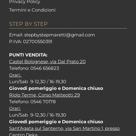
Privacy Policy
Termini e Condizioni
STEP BY STEP
Em
ail: stepbystepm
aretti@gmail.com
P.I
VA: 02700550391
PUNTI VENDITA:
Castel Bolognese, via Dal Prato 20
Tel
efono: 0546 656823
Orari:
Lun/Sab 9-12,30 / 16-19,30
Giovedi pomeriggio e Domenica chiuso
Riolo Terme, Corso Matteotti 29
Tel
efono: 0546 70178
Orari:
Lun/Sab 9-12,30 / 16-19,30
Giovedi pomeriggio e Domenica chiuso
Sant'Agata sul Santerno, via San Martino 1, presso
Centro Deka