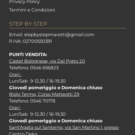
Privacy Policy
Termini e Condizioni
STEP BY STEP
Em
ail: stepbystepm
aretti@gmail.com
P.I
VA: 02700550391
PUNTI VENDITA:
Castel Bolognese, via Dal Prato 20
Tel
efono: 0546 656823
Orari:
Lun/Sab 9-12,30 / 16-19,30
Giovedi pomeriggio e Domenica chiuso
Riolo Terme, Corso Matteotti 29
Tel
efono: 0546 70178
Orari:
Lun/Sab 9-12,30 / 16-19,30
Giovedi pomeriggio e Domenica chiuso
Sant'Agata sul Santerno, via San Martino 1, presso
Centro Deka