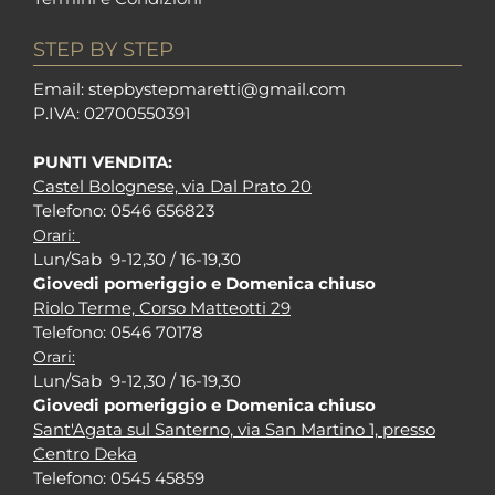
STEP BY STEP
Em
ail: stepbystepm
aretti@gmail.com
P.I
VA: 02700550391
PUNTI VENDITA:
Castel Bolognese, via Dal Prato 20
Tel
efono: 0546 656823
Orari:
Lun/Sab 9-12,30 / 16-19,30
Giovedi pomeriggio e Domenica chiuso
Riolo Terme, Corso Matteotti 29
Tel
efono: 0546 70178
Orari:
Lun/Sab 9-12,30 / 16-19,30
Giovedi pomeriggio e Domenica chiuso
Sant'Agata sul Santerno, via San Martino 1, presso
Centro Deka
Tel
efono: 0545 45859