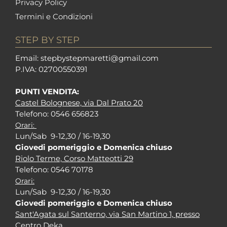
Privacy Policy
Termini e Condizioni
STEP BY STEP
Em
ail: stepbystepm
aretti@gmail.com
P.I
VA: 02700550391
PUNTI VENDITA:
Castel Bolognese, via Dal Prato 20
Tel
efono: 0546 656823
Orari:
Lun/Sab 9-12,30 / 16-19,30
Giovedi pomeriggio e Domenica chiuso
Riolo Terme, Corso Matteotti 29
Tel
efono: 0546 70178
Orari:
Lun/Sab 9-12,30 / 16-19,30
Giovedi pomeriggio e Domenica chiuso
Sant'Agata sul Santerno, via San Martino 1, presso
Centro Deka