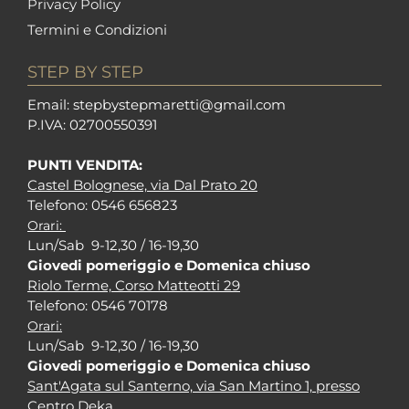
Privacy Policy
Termini e Condizioni
STEP BY STEP
Em
ail: stepbystepm
aretti@gmail.com
P.I
VA: 02700550391
PUNTI VENDITA:
Castel Bolognese, via Dal Prato 20
Tel
efono: 0546 656823
Orari:
Lun/Sab 9-12,30 / 16-19,30
Giovedi pomeriggio e Domenica chiuso
Riolo Terme, Corso Matteotti 29
Tel
efono: 0546 70178
Orari:
Lun/Sab 9-12,30 / 16-19,30
Giovedi pomeriggio e Domenica chiuso
Sant'Agata sul Santerno, via San Martino 1, presso
Centro Deka