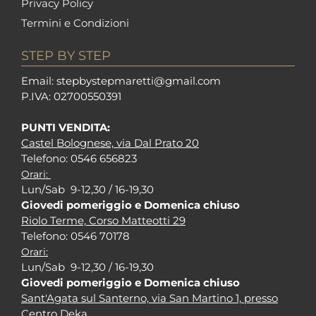
Privacy Policy
Termini e Condizioni
STEP BY STEP
Em
ail: stepbystepm
aretti@gmail.com
P.I
VA: 02700550391
PUNTI VENDITA:
Castel Bolognese, via Dal Prato 20
Tel
efono: 0546 656823
Orari:
Lun/Sab 9-12,30 / 16-19,30
Giovedi pomeriggio e Domenica chiuso
Riolo Terme, Corso Matteotti 29
Tel
efono: 0546 70178
Orari:
Lun/Sab 9-12,30 / 16-19,30
Giovedi pomeriggio e Domenica chiuso
Sant'Agata sul Santerno, via San Martino 1, presso
Centro Deka