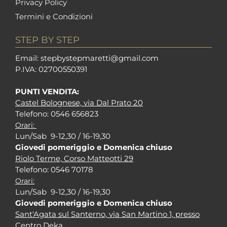
Privacy Policy
Termini e Condizioni
STEP BY STEP
Em
ail: stepbystepm
aretti@gmail.com
P.I
VA: 02700550391
PUNTI VENDITA:
Castel Bolognese, via Dal Prato 20
Tel
efono: 0546 656823
Orari:
Lun/Sab 9-12,30 / 16-19,30
Giovedi pomeriggio e Domenica chiuso
Riolo Terme, Corso Matteotti 29
Tel
efono: 0546 70178
Orari:
Lun/Sab 9-12,30 / 16-19,30
Giovedi pomeriggio e Domenica chiuso
Sant'Agata sul Santerno, via San Martino 1, presso
Centro Deka