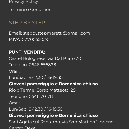
Privacy Policy
Termini e Condizioni
STEP BY STEP
Em
ail: stepbystepm
aretti@gmail.com
P.I
VA: 02700550391
PUNTI VENDITA:
Castel Bolognese, via Dal Prato 20
Tel
efono: 0546 656823
Orari:
Lun/Sab 9-12,30 / 16-19,30
Giovedi pomeriggio e Domenica chiuso
Riolo Terme, Corso Matteotti 29
Tel
efono: 0546 70178
Orari:
Lun/Sab 9-12,30 / 16-19,30
Giovedi pomeriggio e Domenica chiuso
Sant'Agata sul Santerno, via San Martino 1, presso
Centro Deka