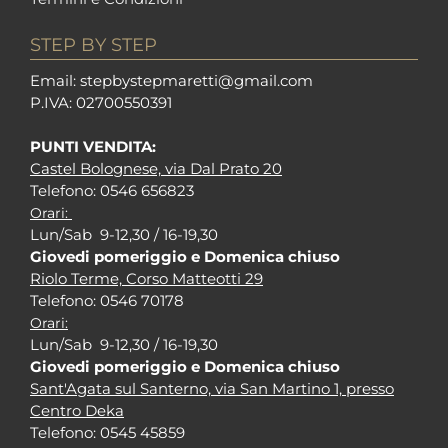
STEP BY STEP
Em
ail: stepbystepm
aretti@gmail.com
P.I
VA: 02700550391
PUNTI VENDITA:
Castel Bolognese, via Dal Prato 20
Tel
efono: 0546 656823
Orari:
Lun/Sab 9-12,30 / 16-19,30
Giovedi pomeriggio e Domenica chiuso
Riolo Terme, Corso Matteotti 29
Tel
efono: 0546 70178
Orari:
Lun/Sab 9-12,30 / 16-19,30
Giovedi pomeriggio e Domenica chiuso
Sant'Agata sul Santerno, via San Martino 1, presso
Centro Deka
Tel
efono: 0545 45859