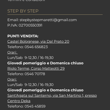
STEP BY STEP
Em
ail: stepbystepm
aretti@gmail.com
P.I
VA: 02700550391
PUNTI VENDITA:
Castel Bolognese, via Dal Prato 20
Tel
efono: 0546 656823
Orari:
Lun/Sab 9-12,30 / 16-19,30
Giovedi pomeriggio e Domenica chiuso
Riolo Terme, Corso Matteotti 29
Tel
efono: 0546 70178
Orari:
Lun/Sab 9-12,30 / 16-19,30
Giovedi pomeriggio e Domenica chiuso
Sant'Agata sul Santerno, via San Martino 1, presso
Centro Deka
Tel
efono: 0545 45859