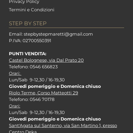
Privacy Policy
Termini e Condizioni
STEP BY STEP
Em
ail: stepbystepm
aretti@gmail.com
P.I
VA: 02700550391
PUNTI VENDITA:
Castel Bolognese, via Dal Prato 20
Tel
efono: 0546 656823
Orari:
Lun/Sab 9-12,30 / 16-19,30
Giovedi pomeriggio e Domenica chiuso
Riolo Terme, Corso Matteotti 29
Tel
efono: 0546 70178
Orari:
Lun/Sab 9-12,30 / 16-19,30
Giovedi pomeriggio e Domenica chiuso
Sant'Agata sul Santerno, via San Martino 1, presso
Centro Deka