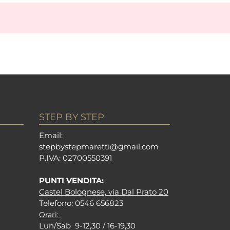
STEP BY STEP
Em
ail:
stepbystepm
aretti@gmail.com
P.I
VA: 02700550391
PUNTI VENDITA:
Castel Bolognese, via Dal Prato 20
Tel
efono: 0546 656823
Orari:
Lun/Sab 9-12,30 / 16-19,30