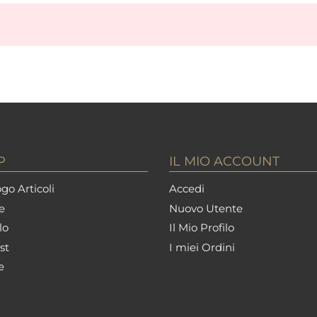
P
IL MIO ACCOUNT
go Articoli
Accedi
e
Nuovo Utente
lo
Il Mio Profilo
st
I miei Ordini
e