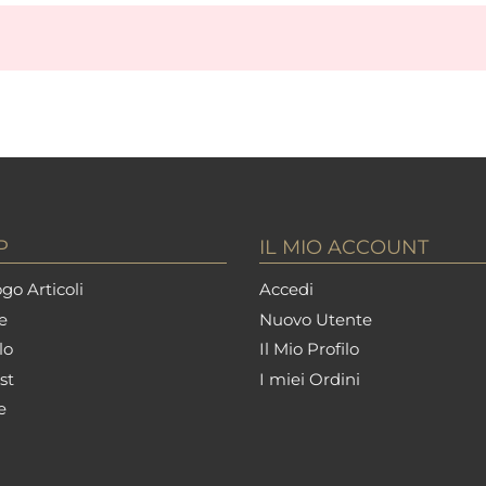
P
IL MIO ACCOUNT
go Articoli
Accedi
e
Nuovo Utente
lo
Il Mio Profilo
st
I miei Ordini
e