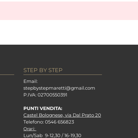
STEP BY STEP
Em
ail:
stepbystepm
aretti@gmail.com
P.I
VA: 02700550391
PUNTI VENDITA:
Castel Bolognese, via Dal Prato 20
Tel
efono: 0546 656823
Orari:
Lun/Sab 9-12,30 / 16-19,30