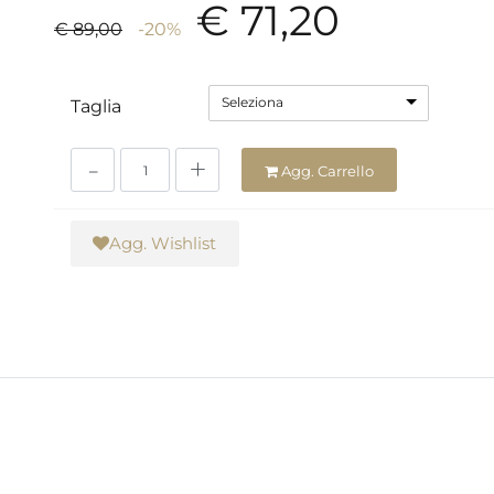
€ 71,20
€ 89,00
-20%
Seleziona
Taglia
Quantità
Agg. Carrello
Agg. Wishlist