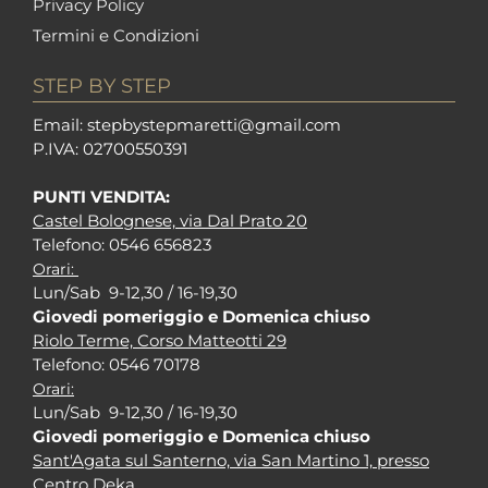
Privacy Policy
Termini e Condizioni
STEP BY STEP
Em
ail: stepbystepm
aretti@gmail.com
P.I
VA: 02700550391
PUNTI VENDITA:
Castel Bolognese, via Dal Prato 20
Tel
efono: 0546 656823
Orari:
Lun/Sab 9-12,30 / 16-19,30
Giovedi pomeriggio e Domenica chiuso
Riolo Terme, Corso Matteotti 29
Tel
efono: 0546 70178
Orari:
Lun/Sab 9-12,30 / 16-19,30
Giovedi pomeriggio e Domenica chiuso
Sant'Agata sul Santerno, via San Martino 1, presso
Centro Deka