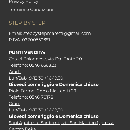
Privacy Policy
Termini e Condizioni
STEP BY STEP
Em
ail: stepbystepm
aretti@gmail.com
P.I
VA: 02700550391
PUNTI VENDITA:
Castel Bolognese, via Dal Prato 20
Tel
efono: 0546 656823
Orari:
Lun/Sab 9-12,30 / 16-19,30
Giovedi pomeriggio e Domenica chiuso
Riolo Terme, Corso Matteotti 29
Tel
efono: 0546 70178
Orari:
Lun/Sab 9-12,30 / 16-19,30
Giovedi pomeriggio e Domenica chiuso
Sant'Agata sul Santerno, via San Martino 1, presso
Centro Deka