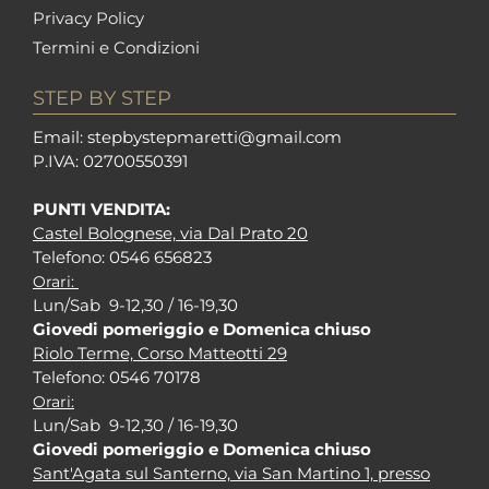
Privacy Policy
Termini e Condizioni
STEP BY STEP
Em
ail: stepbystepm
aretti@gmail.com
P.I
VA: 02700550391
PUNTI VENDITA:
Castel Bolognese, via Dal Prato 20
Tel
efono: 0546 656823
Orari:
Lun/Sab 9-12,30 / 16-19,30
Giovedi pomeriggio e Domenica chiuso
Riolo Terme, Corso Matteotti 29
Tel
efono: 0546 70178
Orari:
Lun/Sab 9-12,30 / 16-19,30
Giovedi pomeriggio e Domenica chiuso
Sant'Agata sul Santerno, via San Martino 1, presso