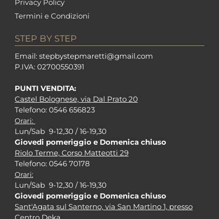
Privacy Policy
Termini e Condizioni
STEP BY STEP
Em
ail: stepbystepm
aretti@gmail.com
P.I
VA: 02700550391
PUNTI VENDITA:
Castel Bolognese, via Dal Prato 20
Tel
efono: 0546 656823
Orari:
Lun/Sab 9-12,30 / 16-19,30
Giovedi pomeriggio e Domenica chiuso
Riolo Terme, Corso Matteotti 29
Tel
efono: 0546 70178
Orari:
Lun/Sab 9-12,30 / 16-19,30
Giovedi pomeriggio e Domenica chiuso
Sant'Agata sul Santerno, via San Martino 1, presso
Centro Deka