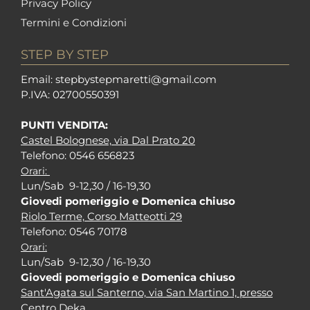
Privacy Policy
Termini e Condizioni
STEP BY STEP
Em
ail: stepbystepm
aretti@gmail.com
P.I
VA: 02700550391
PUNTI VENDITA:
Castel Bolognese, via Dal Prato 20
Tel
efono: 0546 656823
Orari:
Lun/Sab 9-12,30 / 16-19,30
Giovedi pomeriggio e Domenica chiuso
Riolo Terme, Corso Matteotti 29
Tel
efono: 0546 70178
Orari:
Lun/Sab 9-12,30 / 16-19,30
Giovedi pomeriggio e Domenica chiuso
Sant'Agata sul Santerno, via San Martino 1, presso
Centro Deka