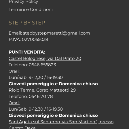
Privacy Policy
Termini e Condizioni
STEP BY STEP
Em
ail: stepbystepm
aretti@gmail.com
P.I
VA: 02700550391
PUNTI VENDITA:
Castel Bolognese, via Dal Prato 20
Tel
efono: 0546 656823
Orari:
Lun/Sab 9-12,30 / 16-19,30
Giovedi pomeriggio e Domenica chiuso
Riolo Terme, Corso Matteotti 29
Tel
efono: 0546 70178
Orari:
Lun/Sab 9-12,30 / 16-19,30
Giovedi pomeriggio e Domenica chiuso
Sant'Agata sul Santerno, via San Martino 1, presso
Centro Deka