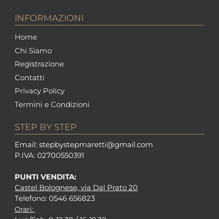
INFORMAZIONI
Home
Chi Siamo
Registrazione
Contatti
Privacy Policy
Termini e Condizioni
STEP BY STEP
Em
ail: stepbystepm
aretti@gmail.com
P.I
VA: 02700550391
PUNTI VENDITA:
Castel Bolognese, via Dal Prato 20
Tel
efono: 0546 656823
Orari: