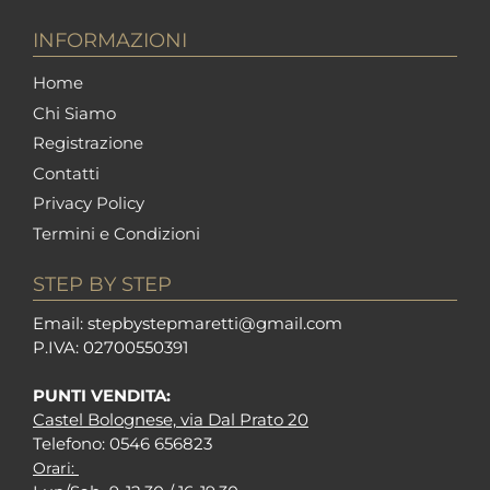
INFORMAZIONI
Home
Chi Siamo
Registrazione
Contatti
Privacy Policy
Termini e Condizioni
STEP BY STEP
Em
ail: stepbystepm
aretti@gmail.com
P.I
VA: 02700550391
PUNTI VENDITA:
Castel Bolognese, via Dal Prato 20
Tel
efono: 0546 656823
Orari: