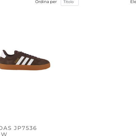
Ordina per
El
DAS JP7536
OW