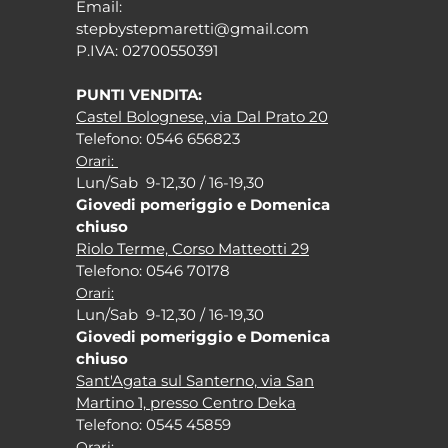
Em
ail:
stepbystepm
aretti@gmail.com
P.I
VA: 02700550391
PUNTI VENDITA:
Castel Bolognese, via Dal Prato 20
Tel
efono: 0546 656823
Orari:
Lun/Sab 9-12,30 / 16-19,30
Giovedi pomeriggio e Domenica
chiuso
Riolo Terme, Corso Matteotti 29
Tel
efono: 0546 70178
Orari:
Lun/Sab 9-12,30 / 16-19,30
Giovedi pomeriggio e Domenica
chiuso
Sant'Agata sul Santerno, via San
Martino 1, presso Centro Deka
Tel
efono: 0545 45859
Orari: