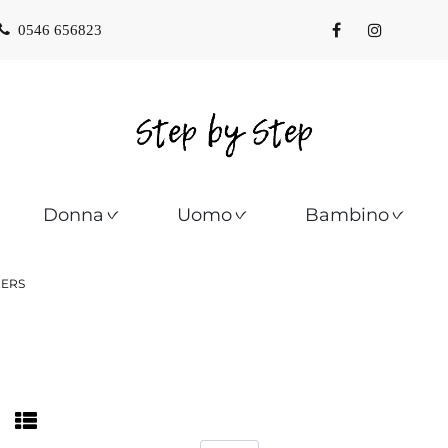
0546 656823
Donna
Uomo
Bambino
ERS