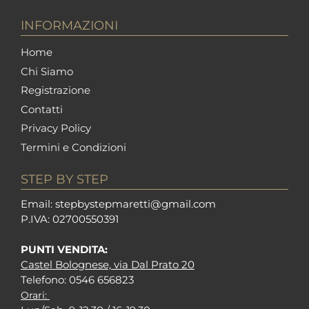
INFORMAZIONI
Home
Chi Siamo
Registrazione
Contatti
Privacy Policy
Termini e Condizioni
STEP BY STEP
Em
ail: stepbystepm
aretti@gmail.com
P.I
VA: 02700550391
PUNTI VENDITA:
Castel Bolognese, via Dal Prato 20
Tel
efono: 0546 656823
Orari: