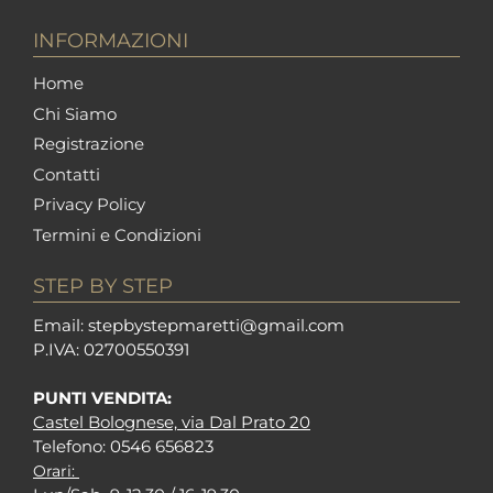
INFORMAZIONI
Home
Chi Siamo
Registrazione
Contatti
Privacy Policy
Termini e Condizioni
STEP BY STEP
Em
ail: stepbystepm
aretti@gmail.com
P.I
VA: 02700550391
PUNTI VENDITA:
Castel Bolognese, via Dal Prato 20
Tel
efono: 0546 656823
Orari: