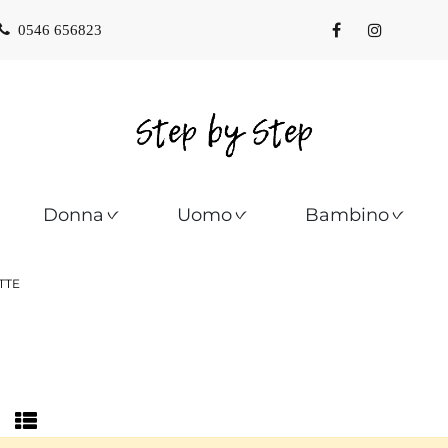
0546 656823
Donna
Uomo
Bambino
TTE