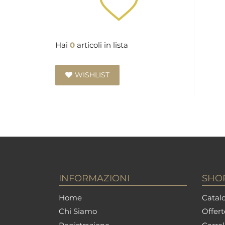
Hai
0
articoli in lista
WISHLIST
INFORMAZIONI
SHO
Home
Catalo
Chi Siamo
Offert