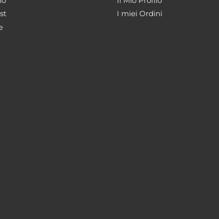
lo
Il Mio Profilo
st
I miei Ordini
e