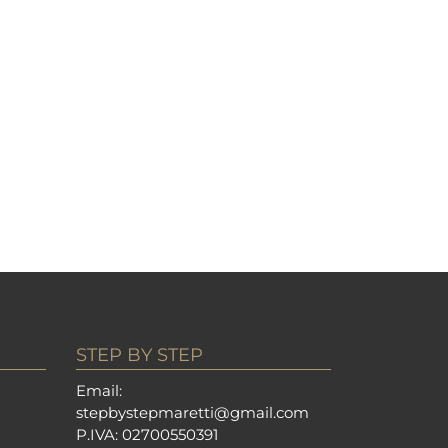
STEP BY STEP
Em
ail:
stepbystepm
aretti@gmail.com
P.I
VA: 02700550391