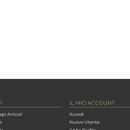
P
IL MIO ACCOUNT
go Articoli
Accedi
e
Nuovo Utente