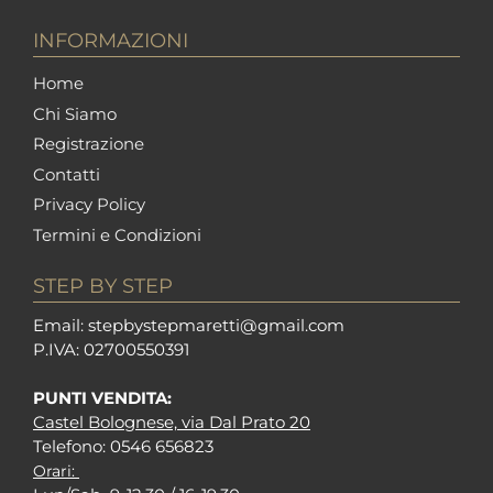
INFORMAZIONI
Home
Chi Siamo
Registrazione
Contatti
Privacy Policy
Termini e Condizioni
STEP BY STEP
Em
ail: stepbystepm
aretti@gmail.com
P.I
VA: 02700550391
PUNTI VENDITA:
Castel Bolognese, via Dal Prato 20
Tel
efono: 0546 656823
Orari: