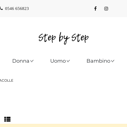
0546 656823
Donna
Uomo
Bambino
ACOLLE