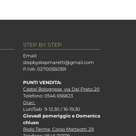
STEP BY STEP
Em
ail:
stepbystepm
aretti@gmail.com
P.I
VA: 02700550391
PUNTI VENDITA:
Castel Bolognese, via Dal Prato 20
Tel
efono: 0546 656823
Orari:
Lun/Sab 9-12,30 / 16-19,30
Giovedi pomeriggio e Domenica
chiuso
Riolo Terme, Corso Matteotti 29
Tel
efono: 0546 70178